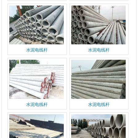
水泥电线杆
水泥电线杆
水泥电线杆
水泥电线杆